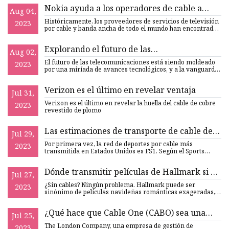
Nokia ayuda a los operadores de cable a
Aug 04,
crear valor con la descarga móvil 5G
Históricamente, los proveedores de servicios de televisión
2023
por cable y banda ancha de todo el mundo han encontrado
nueva
Explorando el futuro de las
Aug 02,
telecomunicaciones: cables Ethernet
El futuro de las telecomunicaciones está siendo moldeado
2023
industriales globales
por una miríada de avances tecnológicos, y a la vanguardia
de
Verizon es el último en revelar ventaja
Jul 31,
Verizon es el último en revelar la huella del cable de cobre
2023
revestido de plomo
Las estimaciones de transporte de cable de
Jul 29,
FS1 superan a ESPN por primera vez
Por primera vez, la red de deportes por cable más
2023
transmitida en Estados Unidos es FS1. Según el Sports
Business Journ
Dónde transmitir películas de Hallmark si no
Jul 27,
tiene cable
¿Sin cables? Ningún problema. Hallmark puede ser
2023
sinónimo de películas navideñas románticas exageradas,
pero entre su
¿Qué hace que Cable One (CABO) sea una
Jul 25,
atractiva oportunidad de inversión?
The London Company, una empresa de gestión de
2023