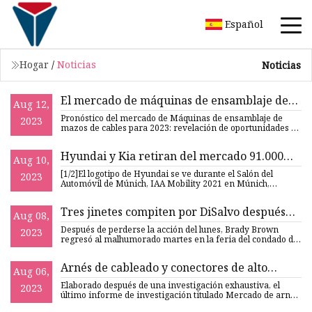
Español
Hogar
/
Noticias
Noticias
El mercado de máquinas de ensamblaje de
Aug 12,
mazos de cables mostrará un crecimiento y
Pronóstico del mercado de Máquinas de ensamblaje de
2023
un pronóstico increíbles para 2029
mazos de cables para 2023: revelación de oportunidades y
crecimiento
Hyundai y Kia retiran del mercado 91.000
Aug 10,
vehículos estadounidenses por riesgo de
[1/2]El logotipo de Hyundai se ve durante el Salón del
2023
incendio e instan a los propietarios a
Automóvil de Múnich, IAA Mobility 2021 en Múnich,
Alemania, 8 de
estacionar afuera
Tres jinetes compiten por DiSalvo después
Aug 08,
del tercer día de carreras de trineos
Después de perderse la acción del lunes, Brady Brown
2023
regresó al malhumorado martes en la feria del condado de
Clearfield
Arnés de cableado y conectores de alto
Aug 06,
voltaje para vehículos de nueva energía
Elaborado después de una investigación exhaustiva, el
2023
Resumen ejecutivo y análisis del mercado
último informe de investigación titulado Mercado de arnés
de cable
por parte de los mejores jugadores 2023