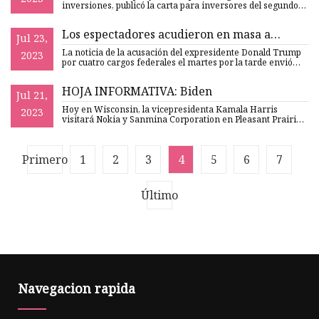
inversiones, publicó la carta para inversores del segundo
trimestre de 20
Los espectadores acudieron en masa a
Jul 23,
MSNBC cuando se conoció la noticia de la
La noticia de la acusación del expresidente Donald Trump
2023
acusación de Trump en horario estelar
por cuatro cargos federales el martes por la tarde envió
decidi
HOJA INFORMATIVA: Biden
Jul 21,
Hoy en Wisconsin, la vicepresidenta Kamala Harris
2023
visitará Nokia y Sanmina Corporation en Pleasant Prairie,
condado de K
Primero
1
2
3
4
5
6
7
Último
Navegacion rapida