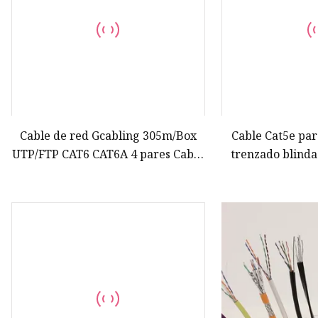
Cable de red Gcabling 305m/Box
Cable Cat5e par
UTP/FTP CAT6 CAT6A 4 pares Cable
trenzado blind
de comunicación Cat 6 Cable LAN
Ethernet, SFTP, F
UTP con conduct
co