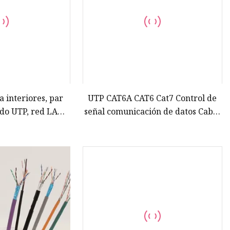
a interiores, par
UTP CAT6A CAT6 Cat7 Control de
ado UTP, red LAN
señal comunicación de datos Cable
TP, Cable blindado
de altavoz Coaxial Cable de
or de alambre de
conexión LAN HDMI Cable de red
bre
de computadora