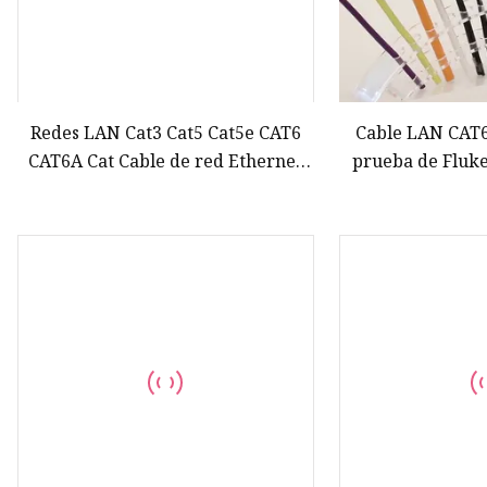
Redes LAN Cat3 Cat5 Cat5e CAT6
Cable LAN CAT6
CAT6A Cat Cable de red Ethernet
prueba de Fluke
UTP FTP SFTP 23AWG Precio de
U
cobre Datos Cable de conexión
para exteriores de 25 pares Cable
trenzado blindado RJ45