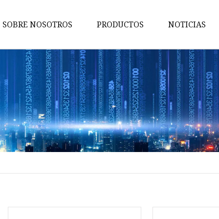
SOBRE NOSOTROS
PRODUCTOS
NOTICIAS
Cable de alimentación
Arnés de cables
Cable de red
Cable CAT6
Cable CAT5e
Cable de alimentación VDE de
Europa
Arnés de cableado industrial
Arnés de cableado para
dispositivos inteligentes