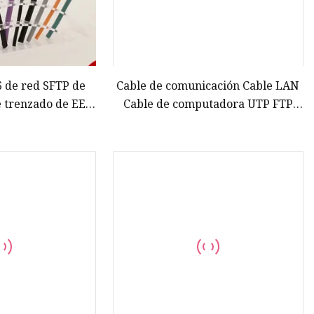
 de red SFTP de
Cable de comunicación Cable LAN
 trenzado de EE.
Cable de computadora UTP FTP
U.
Cable SFTP Cable de datos Cable
Cat5 Cat5e Cable CAT6 Cable CAT6A
Cable Ethernet Cable de red LSZH