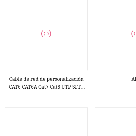
Arnés de cableado de piezas d
vehículos
Arnés de cableado para
electrodomésticos
Cable de alimentación UL de E
UU./Canadá
Cable de red de personalización
A
CAT6 CAT6A Cat7 Cat8 UTP SFTP
FTP